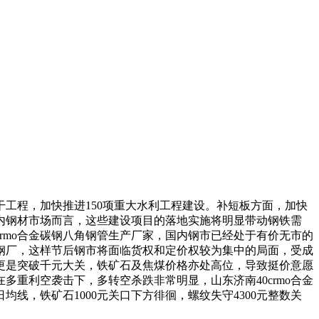
干工程，加快推进150项重大水利工程建设。补短板方面，加快
内钢材市场而言，这些建设项目的落地实施将明显带动钢铁需
rmo合金碳钢八角钢管生产厂家，国内钢市已经处于有价无市的
钢厂，这样节后钢市将面临货权和定价权较为集中的局面，受成
更是突破千元大关，铁矿石及焦煤价格亦处高位，导致挺价意愿
重利空袭击下，多转空杀跌非常明显，山东济南40crmo合金
线，铁矿石1000元关口下方徘徊，螺纹失守4300元整数关