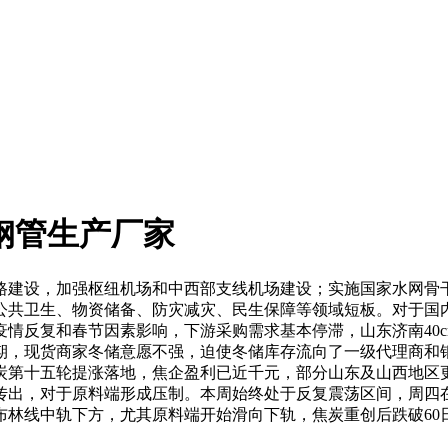
角钢管生产厂家
公路建设，加强枢纽机场和中西部支线机场建设；实施国家水网骨
公共卫生、物资储备、防灾减灾、民生保障等领域短板。对于国
情反复和春节因素影响，下游采购需求基本停滞，山东济南40c
期，现货商家冬储意愿不强，迫使冬储库存流向了一级代理商和
炭第十五轮提涨落地，焦企盈利已近千元，部分山东及山西地区
出，对于原料端形成压制。本周始终处于反复震荡区间，周四在多
线中轨下方，尤其原料端开始滑向下轨，焦炭重创后跌破60日均