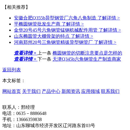
【相关推荐】
安徽合肥Q355b异型钢管厂六角八角制造
了解详情 >
平椭圆钢管批发生产商
了解详情 >
金华20号45号六角钢管锰钢机械配件用管
了解详情 >
山东椭圆管大棚骨架的特点
了解详情 >
河南郑州20号三角钢管精拔异型钢管厂
了解详情 >
查看详情 +
上一条
椭圆钢管的切断注意要点是怎样的
查看详情 +
下一条
天津Q345b六角钢管生产制造商家
返回列表
本文标签：
网站首页
关于我们
产品中心
新闻资讯
应用领域
联系我们
联系人：邢经理
电话：0635－8886648
手机：13666359838
地址：山东聊城市经济开发区辽河路东首03号