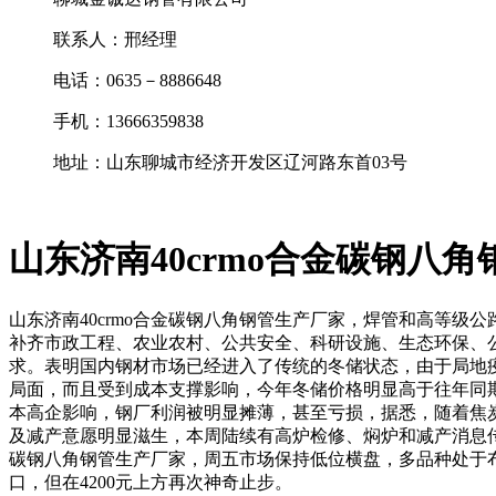
联系人：邢经理
电话：0635－8886648
手机：13666359838
地址：山东聊城市经济开发区辽河路东首03号
山东济南40crmo合金碳钢八
山东济南40crmo合金碳钢八角钢管生产厂家，焊管和高等级
补齐市政工程、农业农村、公共安全、科研设施、生态环保、
求。表明国内钢材市场已经进入了传统的冬储状态，由于局地疫
局面，而且受到成本支撑影响，今年冬储价格明显高于往年同
本高企影响，钢厂利润被明显摊薄，甚至亏损，据悉，随着焦
及减产意愿明显滋生，本周陆续有高炉检修、焖炉和减产消息传
碳钢八角钢管生产厂家，周五市场保持低位横盘，多品种处于布林
口，但在4200元上方再次神奇止步。